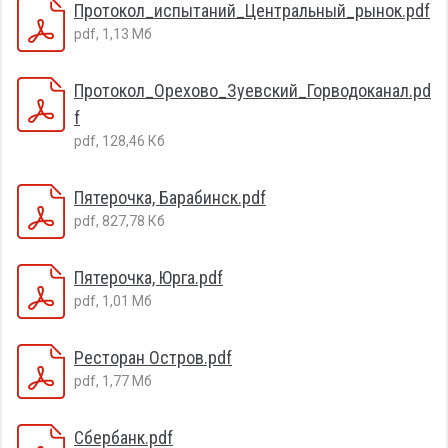
Протокол_испытаний_Центральный_рынок.pdf
pdf, 1,13 Мб
Протокол_Орехово_Зуевский_Горводоканал.pd
f
pdf, 128,46 Кб
Пятерочка, Барабинск.pdf
pdf, 827,78 Кб
Пятерочка, Юрга.pdf
pdf, 1,01 Мб
Ресторан Остров.pdf
pdf, 1,77 Мб
Сбербанк.pdf