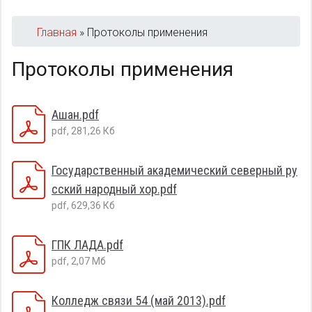
Строка
Главная
Протоколы применения
навигации
Протоколы применения
Ашан.pdf
pdf, 281,26 Кб
Государственный академический северный ру
сский народный хор.pdf
pdf, 629,36 Кб
ГПК ЛАДА.pdf
pdf, 2,07 Мб
Колледж связи 54 (май 2013).pdf